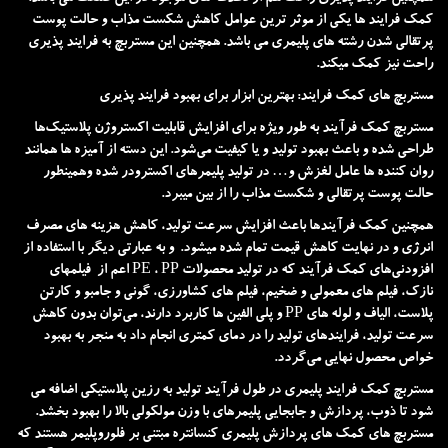
کمک فرایند ها یکی از موثر ترین عوامل کاهش شکست مذاب و حالت پوست
پرتقالی شدن رشته های پلیمری می باشد. همچنین این مستربچ به فرایند پذیری
راحت نیز کمک میکند.
مستربچ های کمک فرایند: بهترین ابزار برای بهبود فرایند پذیری
مستربچ کمک فرآیند به طور ویژه برای افزایش قابلیت اکستروژن پلاستیک‌ها
طراحی شده و باعث بهبود تولید و یا کیفیت می‌شود. این دسته از آمیزه ها همانند
روان کننده ها عامل لغزش و… در تولید پلیمرهای اکسترودر شده وهمینطور
حالت پوست پرتقالی و شکست مذاب را از بین میبرد.
همچنین کمک فرآیندها باعث افزایش سرعت تولید، کاهش هزینه های مصرف
انرژی و در نهایت کاهش قیمت تمام شده میشود. و به عبارتی دیگر با استفاده از
افزودنی‌های کمک ‌فرآیند که در تولید محصولات PE ، PP اعم از فیلمهای
نازک، فیلم های معمولی و ضخیم، فیلم های کشاورزی، گونی و جامبو و کارتن
پلاست، الیاف و لوله های PP و پلی الفین ها کاربرد دارند، می‌توان بدون کاهش
سرعت تولید، فرایندهای تولید را در دمای کمتری انجام داد به منجر به بهبود
خواص محصول نهایی می‌گردد.
مستربچ کمک فرایند پلیمری در طول فرآیند تولید به رزین پلاستیکی اضافه می
شود تا ذوب، پردازش و جابجایی پلیمرهای با وزن مولکولی بالا را بهبود بخشد.
مستربچ های کمک های پردازش پلیمری کنسانتره مبتنی بر فلوروپلیمر هستند که