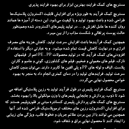
مستربچ های کمک فرایند: بهترین ابزار برای بهبود فرایند پذیری
مستربچ کمک فرآیند به طور ویژه برای افزایش قابلیت اکستروژن پلاستیک‌ها
طراحی شده و باعث بهبود تولید و یا کیفیت می‌شود. این دسته از آمیزه ها همانند
روان کننده ها عامل لغزش و… در تولید پلیمرهای اکسترودر شده وهمینطور
حالت پوست پرتقالی و شکست مذاب را از بین میبرد.
همچنین کمک فرآیندها باعث افزایش سرعت تولید، کاهش هزینه های مصرف
انرژی و در نهایت کاهش قیمت تمام شده میشود. و به عبارتی دیگر با استفاده از
افزودنی‌های کمک ‌فرآیند که در تولید محصولات PE ، PP اعم از فیلمهای
نازک، فیلم های معمولی و ضخیم، فیلم های کشاورزی، گونی و جامبو و کارتن
پلاست، الیاف و لوله های PP و پلی الفین ها کاربرد دارند، می‌توان بدون کاهش
سرعت تولید، فرایندهای تولید را در دمای کمتری انجام داد به منجر به بهبود
خواص محصول نهایی می‌گردد.
مستربچ کمک فرایند پلیمری در طول فرآیند تولید به رزین پلاستیکی اضافه می
شود تا ذوب، پردازش و جابجایی پلیمرهای با وزن مولکولی بالا را بهبود بخشد.
مستربچ های کمک های پردازش پلیمری کنسانتره مبتنی بر فلوروپلیمر هستند که
برای افزایش اکستروژن رزین های مختلف ترموپلاستیک طراحی شده اند. آنها
همچنین می توانند با از بین بردن علائم جریان و خطوط قالب، ویژگی های زیبایی
را ایجاد کنند تا محصول نهایی براق و شفاف شود.