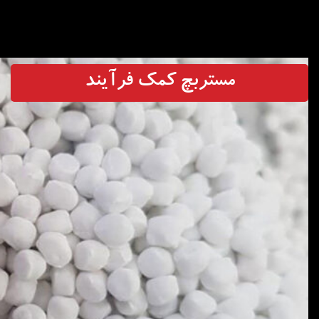
مستربچ کمک فرآیند