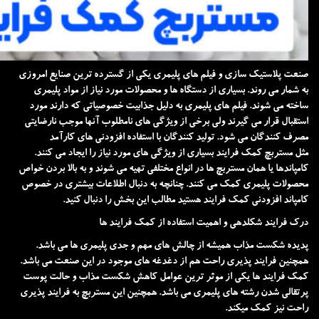
صنعت پلاستیک سازی و فیلم های پلیمری یکی از گسترده ترین صنایع امروزی
به شمار می روند. بسیاری از دستگاه ها و محصولات مورد نیاز از مواد پلیمری
ساخته می شوند. فیلم های پلیمری به دلیل جذابیت خصوصیاتی که دارند مورد
استقبال قرار می گیرند ولی برخی از ویژگی های نامطلوب آنها موجب نارضایتی
مصرف کنندگان می شود. تولید کنندگان با استفاده افزودنی های کارآمد
مثل
مستربچ
کمک فرایند بسیاری از ویژگی های مورد نیاز را ایجاد می کنند.
کامپاندها یا همان مستربچ ها در انواع مختلفی تهیه می شوند و به بالا بردن خواص
محصولات پلیمری کمک می کنند. چنانچه به دنبال اطلاعات بیشتری در خصوص
کامپاند افزودنی کمک فرایند هستید مطالب این بخش را دنبال کنید.
درک فرایند شکلدهی و اهمیت استفاده از کمک فرایند ها
پدیده شکست مذاب همیشه از چالش های مهم و جدی پلیمری ها می باشد.
همچنین فرایند پذیری راحت هم از دغدغه های موجود در این صنعت می باشد.
کمک فرایند ها یکی از موثر ترین عوامل کاهش شکست مذاب و حالت پوست
پرتقالی شدن رشته های پلیمری می باشد. همچنین این مستربچ به فرایند پذیری
راحت نیز کمک میکند.